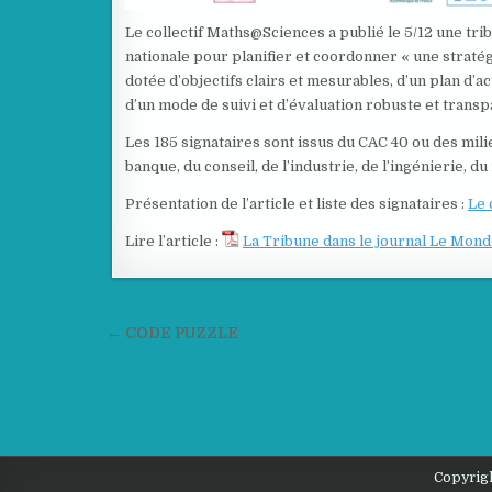
Le collectif Maths@Sciences a publié le 5/12 une tr
nationale pour planifier et coordonner « une straté
dotée d’objectifs clairs et mesurables, d’un plan d’a
d’un mode de suivi et d’évaluation robuste et transp
Les 185 signataires sont issus du CAC 40 ou des milie
banque, du conseil, de l’industrie, de l’ingénierie, du
Présentation de l’article et liste des signataires :
Le 
Lire l’article :
La Tribune dans le journal Le Mon
Navigation
← CODE PUZZLE
de
l’article
Copyrigh