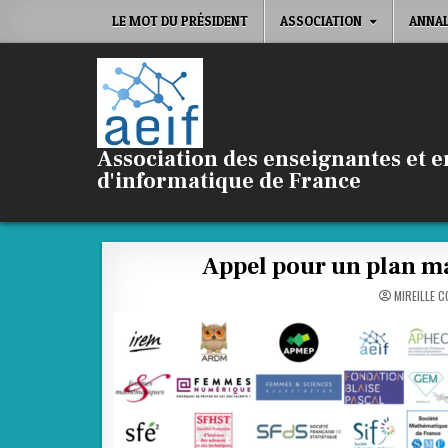
Skip
LE MOT DU PRÉSIDENT
ASSOCIATION
ANNA
to
content
Association des enseignantes et 
d'informatique de France
Appel pour un plan ma
MIREILLE C