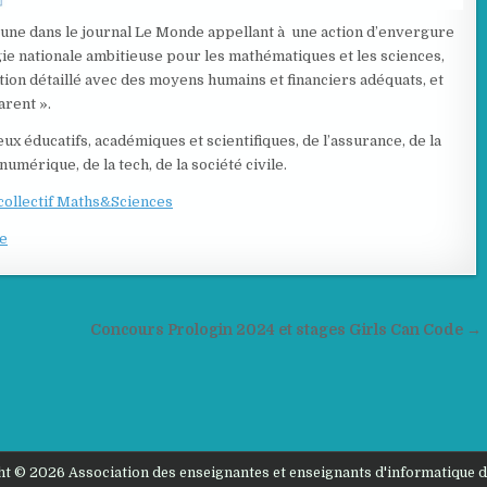
ibune dans le journal Le Monde appellant à une action d’envergure
gie nationale ambitieuse pour les mathématiques et les sciences,
ction détaillé avec des moyens humains et financiers adéquats, et
arent ».
ux éducatifs, académiques et scientifiques, de l’assurance, de la
 numérique, de la tech, de la société civile.
collectif Maths&Sciences
de
Concours Prologin 2024 et stages Girls Can Code →
t © 2026 Association des enseignantes et enseignants d'informatique 