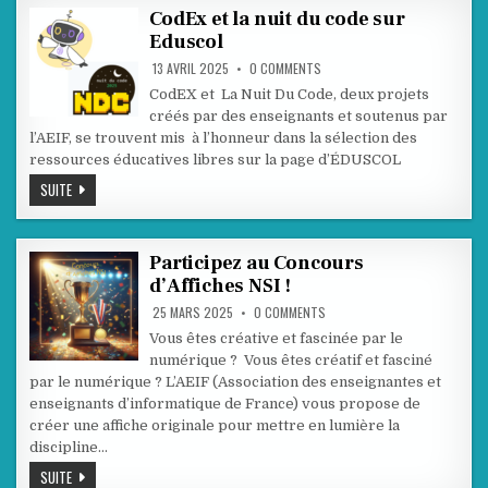
PLAN
« FILLES
CodEx et la nuit du code sur
ET
Eduscol
MATHS »
ON
13 AVRIL 2025
0 COMMENTS
CODEX
ET
CodEX et La Nuit Du Code, deux projets
LA
créés par des enseignants et soutenus par
NUIT
DU
l’AEIF, se trouvent mis à l’honneur dans la sélection des
CODE
SUR
ressources éducatives libres sur la page d’ÉDUSCOL
EDUSCOL
CODEX
SUITE
ET
LA
NUIT
DU
CODE
Participez au Concours
SUR
d’Affiches NSI !
EDUSCOL
ON
25 MARS 2025
0 COMMENTS
PARTICIPEZ
AU
Vous êtes créative et fascinée par le
CONCOURS
numérique ? Vous êtes créatif et fasciné
D’AFFICHES
NSI
par le numérique ? L’AEIF (Association des enseignantes et
!
enseignants d’informatique de France) vous propose de
créer une affiche originale pour mettre en lumière la
discipline…
PARTICIPEZ
SUITE