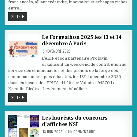
franc succès, alliant créativité, innovation et échanges riches
entre…
RETOUR
SUITE
SUR
LE
FORGEATHON
2025
Le Forgeathon 2025 les 13 et 14
décembre à Paris
9 NOVEMBRE 2025
L’AEIF et son partenaire Prologin,
organisent un week-end de contribution au
service des communautés et des projets de la forge des
communs numériques éducatifs, les 13/14 décembre 2025
dans les locaux de l’EPITA , 14-16 rue Voltaire, 94270 Le
Kremlin-Bicêtre. L’événement bénéficie…
LE
SUITE
FORGEATHON
2025
LES
13
ET
Les lauréats du concours
14
d’affiches NSI
DÉCEMBRE
À
SUR
13 JUIN 2025
UN COMMENTAIRE
PARIS
LES