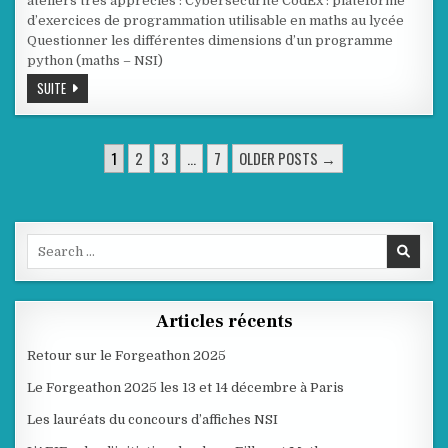
ateliers très appréciés : Cybersécurité CodEx : plateforme
d’exercices de programmation utilisable en maths au lycée
Questionner les différentes dimensions d’un programme
python (maths – NSI)
L’AEIF
SUITE
A
PRÉSENTÉ
3
ATELIERS
PAGINATION
AUX
1
2
3
…
7
OLDER POSTS →
JN
DES
APMEP
2024
PUBLICATIONS
Search
for:
Articles récents
Retour sur le Forgeathon 2025
Le Forgeathon 2025 les 13 et 14 décembre à Paris
Les lauréats du concours d’affiches NSI