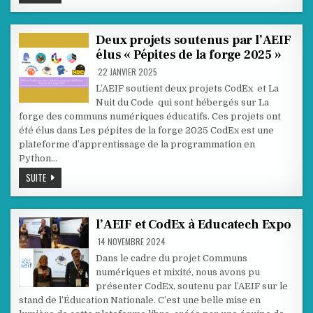
AU
CONCOURS
D’AFFICHES
NSI
!
Deux projets soutenus par l’AEIF
élus « Pépites de la forge 2025 »
22 JANVIER 2025
L’AEIF soutient deux projets CodEx et La
Nuit du Code qui sont hébergés sur La
forge des communs numériques éducatifs. Ces projets ont
été élus dans Les pépites de la forge 2025 CodEx est une
plateforme d’apprentissage de la programmation en
Python…
DEUX
SUITE
PROJETS
SOUTENUS
PAR
L’AEIF
ÉLUS
l’AEIF et CodEx à Educatech Expo
« PÉPITES
DE
14 NOVEMBRE 2024
LA
FORGE
Dans le cadre du projet Communs
2025 »
numériques et mixité, nous avons pu
présenter CodEx, soutenu par l’AEIF sur le
stand de l’Éducation Nationale. C’est une belle mise en