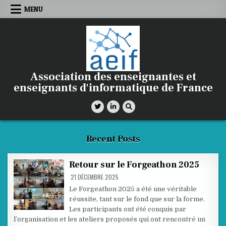
Skip
MENU
to
content
Association des enseignantes et
enseignants d'informatique de France
Recent Posts
Retour sur le Forgeathon 2025
21 DÉCEMBRE 2025
Le Forgeathon 2025 a été une véritable
réussite, tant sur le fond que sur la forme.
Les participants ont été conquis par
l’organisation et les ateliers proposés qui ont rencontré un