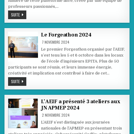
lumière de cette plateforme libre, créée par une équipe de
professeurs passionnés,…
L’AEIF
SUITE
ET
CODEX
À
EDUCATECH
EXPO
Le Forgeathon 2024
7 NOVEMBRE 2024
Le premier Forgeathon organisé par l’AEIF,
s’est tenu les 5 et 6 octobre dans les locaux
de l’école d’ingénieurs EPITA. Plus de 50
participants se sont réunis, et leurs immense énergie,
créativité et implication ont contribué à faire de cet…
LE
SUITE
FORGEATHON
2024
L’AEIF a présenté 3 ateliers aux
JN APMEP 2024
2 NOVEMBRE 2024
L’AEIF s’est distinguée aux journées
nationales de l’APMEP en présentant trois