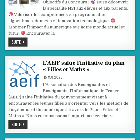
LAURÉATS
Objectifs du Concours :
Faire découvrir
DU
la spécialité NSI aux élèves et aux parents.
CONCOURS
D’AFFICHES
Valoriser les compétences en programmation,
NSI
algorithmes, données et innovation technologique.
Montrer l’impact du numérique sur notre monde actuel et
futur.
Encourager la…
LES
SUITE
LAURÉATS
DU
CONCOURS
D’AFFICHES
NSI
L’AEIF salue l’initiative du plan
« Filles et Maths »
15 MAI 2025
L’Association des Enseignantes et
Enseignants d’Informatique de France
(AEIF) salue l’initiative du gouvernement visant à
encourager les jeunes filles à s’orienter vers les métiers de
l’ingénieur et du numérique à travers le Plan « Filles et
Maths ». Nous reconnaissons l’importance cruciale…
L’AEIF
SUITE
SALUE
L’INITIATIVE
DU