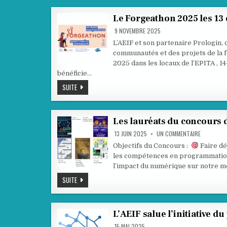
FORGEATHON
2025
Le Forgeathon 2025 les 13 
9 NOVEMBRE 2025
L’AEIF et son partenaire Prologin,
communautés et des projets de la 
2025 dans les locaux de l’EPITA , 1
bénéficie…
LE
SUITE
FORGEATHON
2025
LES
13
ET
Les lauréats du concours d
14
DÉCEMBRE
SUR
13 JUIN 2025
UN COMMENTAIRE
À
LES
PARIS
LAURÉATS
Objectifs du Concours :
Faire dé
DU
les compétences en programmation
CONCOUR
D’AFFICHE
l’impact du numérique sur notre mo
NSI
LES
SUITE
LAURÉATS
DU
CONCOURS
D’AFFICHES
NSI
L’AEIF salue l’initiative du
15 MAI 2025