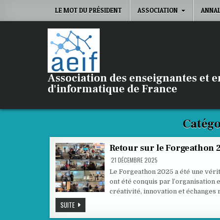
Skip
LE MOT DU PRÉSIDENT
ASSOCIATION
ANNA
to
content
Association des enseignantes et 
d'informatique de France
Catégo
Retour sur le Forgeathon 
21 DÉCEMBRE 2025
Le Forgeathon 2025 a été une vérita
ont été conquis par l’organisation e
créativité, innovation et échanges
RETOUR
SUITE
SUR
LE