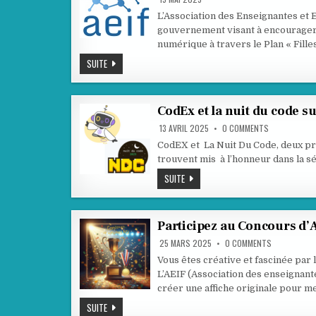
L’Association des Enseignantes et E
gouvernement visant à encourager le
numérique à travers le Plan « Fill
L’AEIF
SUITE
SALUE
L’INITIATIVE
DU
PLAN
« FILLES
CodEx et la nuit du code s
ET
MATHS »
ON
13 AVRIL 2025
0 COMMENTS
CODEX
ET
CodEX et La Nuit Du Code, deux pro
LA
trouvent mis à l’honneur dans la s
NUIT
DU
CODEX
SUITE
CODE
ET
SUR
LA
EDUSCOL
NUIT
DU
CODE
Participez au Concours d’A
SUR
EDUSCOL
ON
25 MARS 2025
0 COMMENTS
PARTICIPEZ
AU
Vous êtes créative et fascinée par 
CONCOURS
L’AEIF (Association des enseignant
D’AFFICHES
NSI
créer une affiche originale pour me
!
PARTICIPEZ
SUITE