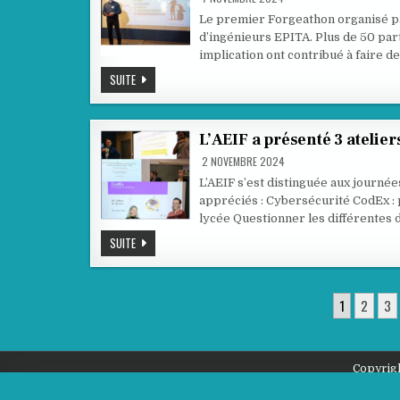
Le premier Forgeathon organisé par 
d’ingénieurs EPITA. Plus de 50 part
implication ont contribué à faire d
LE
SUITE
FORGEATHON
2024
L’AEIF a présenté 3 atelie
2 NOVEMBRE 2024
L’AEIF s’est distinguée aux journée
appréciés : Cybersécurité CodEx :
lycée Questionner les différentes
L’AEIF
SUITE
A
PRÉSENTÉ
3
ATELIERS
PAGINATION
AUX
1
2
3
JN
DES
APMEP
2024
PUBLICATIONS
Copyrigh