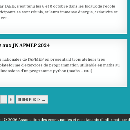
l’AEIF, s’est tenu les 5 et 6 octobre dans les locaux de l’école
icipants se sont réunis, et leurs immense énergie, créativité et
e cet…
rs aux JN APMEP 2024
s nationales de l’APMEP en présentant trois ateliers très
 plateforme d’exercices de programmation utilisable en maths au
 dimensions d’un programme python (maths – NSI)
…
6
OLDER POSTS →
t © 2026 Association des enseignantes et enseignants d'informatique 
Design by ThemesDNA.com