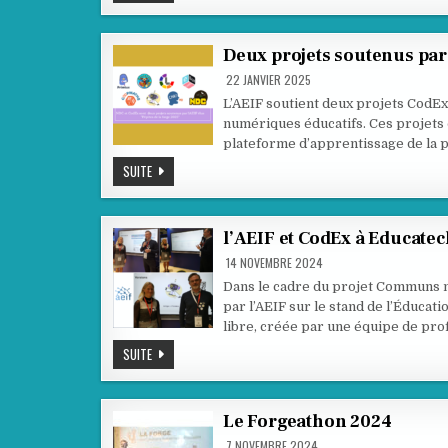
AU
CONCOURS
D’AFFICHES
NSI
!
Deux projets soutenus par l
22 JANVIER 2025
L’AEIF soutient deux projets CodE
numériques éducatifs. Ces projets 
plateforme d’apprentissage de la
DEUX
SUITE
PROJETS
SOUTENUS
PAR
L’AEIF
ÉLUS
l’AEIF et CodEx à Educate
« PÉPITES
DE
14 NOVEMBRE 2024
LA
FORGE
Dans le cadre du projet Communs n
2025 »
par l’AEIF sur le stand de l’Éducat
libre, créée par une équipe de pr
L’AEIF
SUITE
ET
CODEX
À
EDUCATECH
EXPO
Le Forgeathon 2024
7 NOVEMBRE 2024