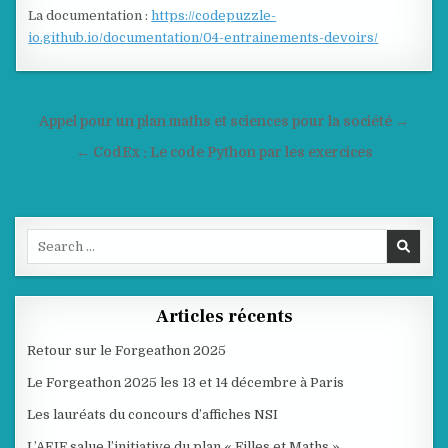
La documentation :
https://codepuzzle-
io.github.io/documentation/04-entrainements-devoirs/
Navigation
Appel pour un plan maths et sciences pour la société →
de
← CodEx : Le code Python par les exercices
l’article
Search
for:
Articles récents
Retour sur le Forgeathon 2025
Le Forgeathon 2025 les 13 et 14 décembre à Paris
Les lauréats du concours d’affiches NSI
L’AEIF salue l’initiative du plan « Filles et Maths »