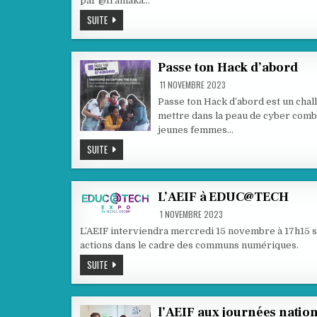
par @framaka…
LES
SUITE
COMMUNS
NUMÉRIQUES
DANS
L’ÉDUCATION
À
Passe ton Hack d’abord
L’HONNEUR
11 NOVEMBRE 2023
Passe ton Hack d’abord est un chal
mettre dans la peau de cyber comba
jeunes femmes…
PASSE
SUITE
TON
HACK
D’ABORD
L’AEIF à EDUC@TECH
1 NOVEMBRE 2023
L’AEIF interviendra mercredi 15 novembre à 17h15 s
actions dans le cadre des communs numériques.
L’AEIF
SUITE
À
EDUC@TECH
l’AEIF aux journées natio