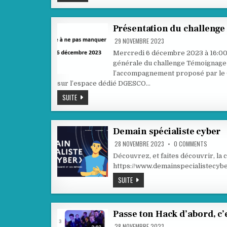
QUATRE
PILIERS
DE
L’INFORMATIQUE
POUR
Présentation du challenge
TOUS
29 NOVEMBRE 2023
Mercredi 6 décembre 2023 à 16:00 
générale du challenge Témoignage 
l’accompagnement proposé par le
sur l’espace dédié DGESCO…
PRÉSENTATION
SUITE
DU
CHALLENGE
PASSE
TON
HACK
Demain spécialiste cyber
D’ABORD
2024
ON
28 NOVEMBRE 2023
0 COMMENTS
DEMAIN
SPÉCIAL
Découvrez, et faites découvrir, la 
CYBER
https://www.demainspecialistecybe
DEMAIN
SUITE
SPÉCIALISTE
CYBER
Passe ton Hack d’abord, c’e
28 NOVEMBRE 2023