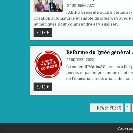
27 OCTOBRE 2023
l’AEIF a présenté quatre ateliers :
Création automatique et simple de sites web avec Pyt
numériques pour comprendre et visualiser…
L’AEIF
SUITE
AUX
JOURNÉES
NATIONALES
DE
L’APMEP
Réforme du lycée général : 
2023
17 OCTOBRE 2023
Le collectif Maths&Sciences a fait p
partie, et participe comme d’autre
de l’éducation, fédérations du mon
RÉFORME
SUITE
DU
LYCÉE
GÉNÉRAL
:
PAGINATION
PETITES
← NEWER POSTS
1
FAILLES
DES
OU
GRANDES
FRACTURES
PUBLICATIONS
?
Copyrigh