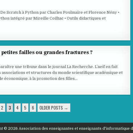
 • De Scratch à Python par Charles Poulmaire et Florence Nény •
hon intégré par Mireille Coilhac • Outils didactiques et
petites failles ou grandes fractures ?
araître une tribune dans le journal La Recherche. L’aeif en fait
s associations et structures du monde scientifique académique et
de économique, à la promotion des filles…
2
3
4
5
6
OLDER POSTS →
t © 2026 Association des enseignantes et enseignants d'informatique 