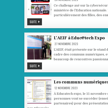
Ce challenge axé sur la cybersécur
ministère de l’Education nationale.
particulièrement des filles, des e
PASSE
SUITE
TON
HACK
D’ABORD,
C’EST
QUOI
L’AEIF à Educ@tech Expo
?
27 NOVEMBRE 2023
L’AEIF, était présente sur le stand 
cadre des communs numériques, et a 
beaucoup de rencontres passionna
L’AEIF
SUITE
À
EDUC@TECH
EXPO
Les communs numériques d
12 NOVEMBRE 2023
À Educatech expo, le 15 novembre d
personnes vont se succéder (ensei
partenaires) pour des présentati