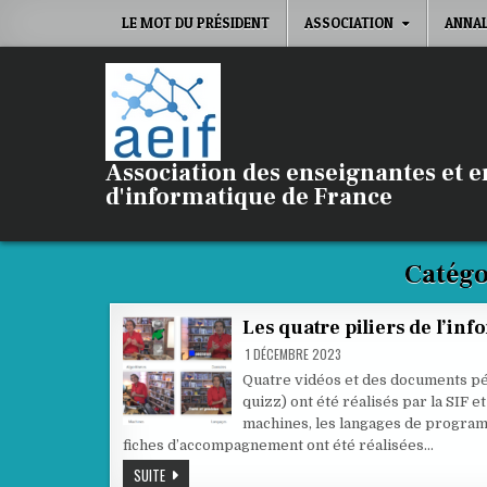
Skip
LE MOT DU PRÉSIDENT
ASSOCIATION
ANNA
to
content
Association des enseignantes et 
d'informatique de France
Catégo
Les quatre piliers de l’in
1 DÉCEMBRE 2023
Quatre vidéos et des documents pé
quizz) ont été réalisés par la SIF e
machines, les langages de programm
fiches d’accompagnement ont été réalisées…
LES
SUITE