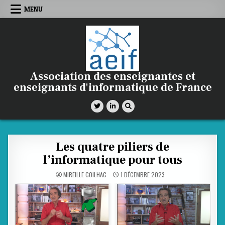
Skip
MENU
to
content
Association des enseignantes et
enseignants d'informatique de France
Les quatre piliers de
l’informatique pour tous
MIREILLE COILHAC
1 DÉCEMBRE 2023