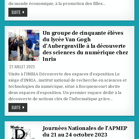
du monde économique, à la promotion des filles…
RÉFORME
SUITE
DU
LYCÉE
GÉNÉRAL
:
PETITES
Un groupe de cinquante élèves
FAILLES
du lycée Van Gogh
OU
GRANDES
d’Aubergenville à la découverte
FRACTURES
?
des sciences du numérique chez
Inria
27 JUILLET 2023
Visite à l’INRIA Découverte des espaces d’exposition Le
siège d’INRIA , institut national de recherche en sciences et
technologies du numérique, situé à Rocquencourt abrite
deux espaces d’exposition. Un premier espace dédié à la
découverte de notions clés de l’informatique grâce…
UN
SUITE
GROUPE
DE
CINQUANTE
ÉLÈVES
DU
Journées Nationales de l’APMEP
LYCÉE
du 21 au 24 octobre 2023
VAN