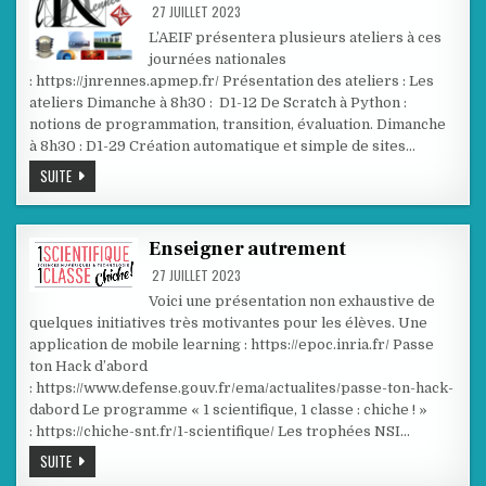
GOGH
27 JUILLET 2023
D’AUBERGENVILLE
À
L’AEIF présentera plusieurs ateliers à ces
LA
DÉCOUVERTE
journées nationales
DES
: https://jnrennes.apmep.fr/ Présentation des ateliers : Les
SCIENCES
DU
ateliers Dimanche à 8h30 : D1-12 De Scratch à Python :
NUMÉRIQUE
notions de programmation, transition, évaluation. Dimanche
CHEZ
INRIA
à 8h30 : D1-29 Création automatique et simple de sites…
JOURNÉES
SUITE
NATIONALES
DE
L’APMEP
DU
21
Enseigner autrement
AU
24
27 JUILLET 2023
OCTOBRE
2023
Voici une présentation non exhaustive de
quelques initiatives très motivantes pour les élèves. Une
application de mobile learning : https://epoc.inria.fr/ Passe
ton Hack d’abord
: https://www.defense.gouv.fr/ema/actualites/passe-ton-hack-
dabord Le programme « 1 scientifique, 1 classe : chiche ! »
: https://chiche-snt.fr/1-scientifique/ Les trophées NSI…
ENSEIGNER
SUITE
AUTREMENT