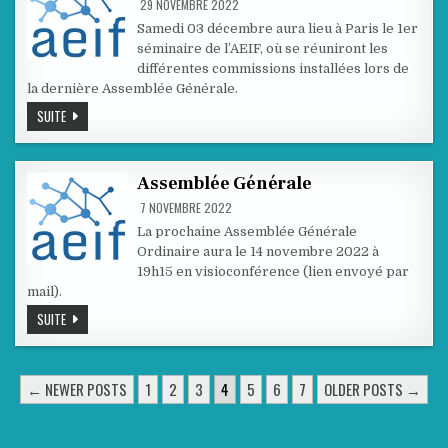
29 NOVEMBRE 2022
Samedi 03 décembre aura lieu à Paris le 1er
séminaire de l’AEIF, où se réuniront les
différentes commissions installées lors de
la dernière Assemblée Générale.
SÉMINAIRE
SUITE
DU
03
DÉCEMBRE
Assemblée Générale
7 NOVEMBRE 2022
La prochaine Assemblée Générale
Ordinaire aura le 14 novembre 2022 à
19h15 en visioconférence (lien envoyé par
mail).
ASSEMBLÉE
SUITE
GÉNÉRALE
PAGINATION
← NEWER POSTS
1
2
3
4
5
6
7
OLDER POSTS →
DES
PUBLICATIONS